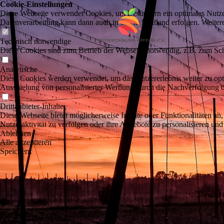
Cookie-Einstellungen
Diese Webseite verwendet Cookies, um Besuchern ein optimales Nutzerer
Datenverarbeitung kann dann auch in einem Drittland erfolgen. Weiter
Technisch notwendige
Diese Cookies sind zum Betrieb der Webseite notwendig, z.B. zum Sch
Analytische
Diese Cookies werden verwendet, um das Nutzererlebnis weiter zu optim
Ausspielung von personalisierter Werbung durch die Nachverfolgung de
Drittanbieter-Inhalte
Diese Webseite bietet möglicherweise Inhalte oder Funktionalitäten an,
Nutzeraktivität zu verfolgen oder ihre Angebote zu personalisieren und
Ablehnen
Alle akzeptieren
Speichern