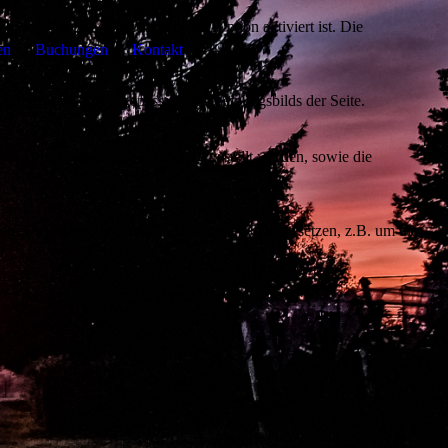
ezeigt, wenn die entsprechende Option aktiviert ist. Die
en
Buchungen
Kontakt
d der Nachfrage angepassten Erscheinungsbilds der Seite.
on Drittanbietern zur Verfügung gestellt werden, sowie die
den. Diese Drittanbieter können eigene Cookies setzen, z.B. um die