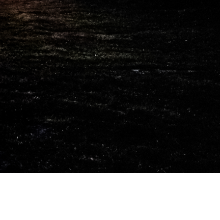
ome
-